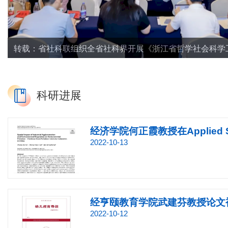
转载：省社科联组织全省社科界开展《浙江省哲学社会科学
转载：艺术介入未来乡建 看艺术设计如何助力浙江共同富
科研进展
经济学院何正霞教授在Applied Spat
2022-10-13
经亨颐教育学院武建芬教授论文被
2022-10-12