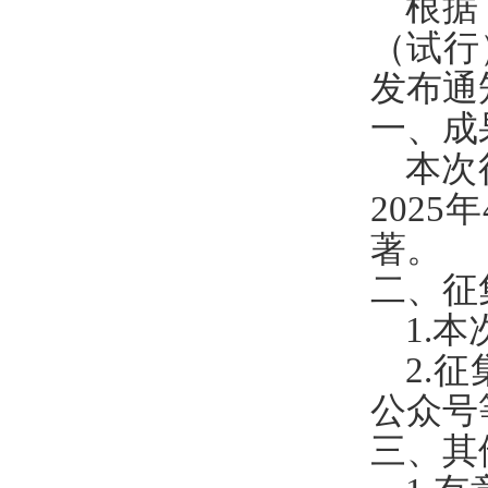
根据
（试行
发布通
一、成
本次
2025
著。
二、征
1.
2.
公众号
三、其